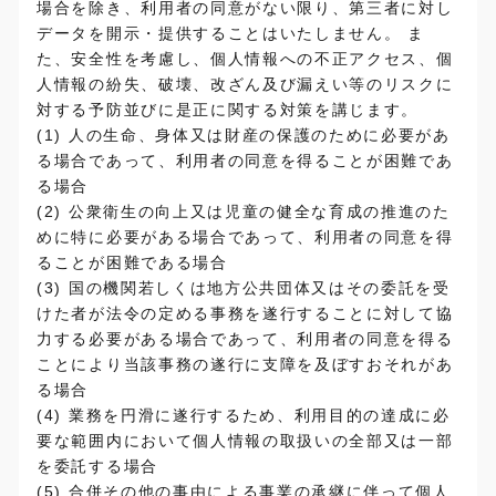
場合を除き、利用者の同意がない限り、第三者に対し
データを開示・提供することはいたしません。 ま
た、安全性を考慮し、個人情報への不正アクセス、個
人情報の紛失、破壊、改ざん及び漏えい等のリスクに
対する予防並びに是正に関する対策を講じます。
(1) 人の生命、身体又は財産の保護のために必要があ
る場合であって、利用者の同意を得ることが困難であ
る場合
(2) 公衆衛生の向上又は児童の健全な育成の推進のた
めに特に必要がある場合であって、利用者の同意を得
ることが困難である場合
(3) 国の機関若しくは地方公共団体又はその委託を受
けた者が法令の定める事務を遂行することに対して協
力する必要がある場合であって、利用者の同意を得る
ことにより当該事務の遂行に支障を及ぼすおそれがあ
る場合
(4) 業務を円滑に遂行するため、利用目的の達成に必
要な範囲内において個人情報の取扱いの全部又は一部
を委託する場合
(5) 合併その他の事由による事業の承継に伴って個人